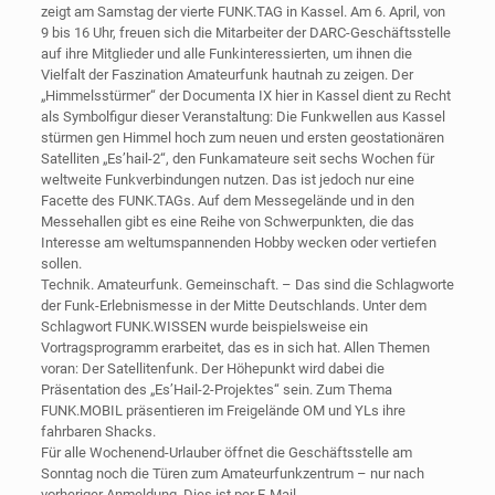
zeigt am Samstag der vierte FUNK.TAG in Kassel. Am 6. April, von
9 bis 16 Uhr, freuen sich die Mitarbeiter der DARC-Geschäftsstelle
auf ihre Mitglieder und alle Funkinteressierten, um ihnen die
Vielfalt der Faszination Amateurfunk hautnah zu zeigen. Der
„Himmelsstürmer“ der Documenta IX hier in Kassel dient zu Recht
als Symbolfigur dieser Veranstaltung: Die Funkwellen aus Kassel
stürmen gen Himmel hoch zum neuen und ersten geostationären
Satelliten „Es’hail-2“, den Funkamateure seit sechs Wochen für
weltweite Funkverbindungen nutzen. Das ist jedoch nur eine
Facette des FUNK.TAGs. Auf dem Messegelände und in den
Messehallen gibt es eine Reihe von Schwerpunkten, die das
Interesse am weltumspannenden Hobby wecken oder vertiefen
sollen.
Technik. Amateurfunk. Gemeinschaft. – Das sind die Schlagworte
der Funk-Erlebnismesse in der Mitte Deutschlands. Unter dem
Schlagwort FUNK.WISSEN wurde beispielsweise ein
Vortragsprogramm erarbeitet, das es in sich hat. Allen Themen
voran: Der Satellitenfunk. Der Höhepunkt wird dabei die
Präsentation des „Es’Hail-2-Projektes“ sein. Zum Thema
FUNK.MOBIL präsentieren im Freigelände OM und YLs ihre
fahrbaren Shacks.
Für alle Wochenend-Urlauber öffnet die Geschäftsstelle am
Sonntag noch die Türen zum Amateurfunkzentrum – nur nach
vorheriger Anmeldung. Dies ist per E-Mail