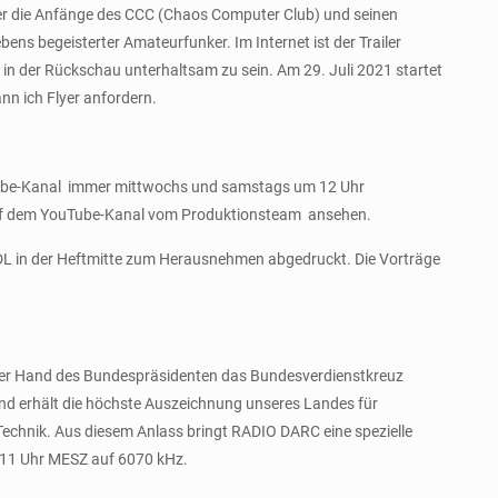
er die Anfänge des CCC (Chaos Computer Club) und seinen
ns begeisterter Amateurfunker. Im Internet ist der Trailer
 in der Rückschau unterhaltsam zu sein. Am 29. Juli 2021 startet
n ich Flyer anfordern.
Tube-Kanal immer mittwochs und samstags um 12 Uhr
h auf dem YouTube-Kanal vom Produktionsteam ansehen.
DL in der Heftmitte zum Herausnehmen abgedruckt. Die Vorträge
 der Hand des Bundespräsidenten das Bundesverdienstkreuz
und erhält die höchste Auszeichnung unseres Landes für
echnik. Aus diesem Anlass bringt RADIO DARC eine spezielle
11 Uhr MESZ auf 6070 kHz.