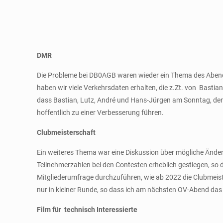
DMR
Die Probleme bei DB0AGB waren wieder ein Thema des Abends. 
haben wir viele Verkehrsdaten erhalten, die z.Zt. von Bastia
dass Bastian, Lutz, André und Hans-Jürgen am Sonntag, d
hoffentlich zu einer Verbesserung führen.
Clubmeisterschaft
Ein weiteres Thema war eine Diskussion über mögliche Änderu
Teilnehmerzahlen bei den Contesten erheblich gestiegen, so
Mitgliederumfrage durchzuführen, wie ab 2022 die Clubmeist
nur in kleiner Runde, so dass ich am nächsten OV-Abend da
Film für technisch Interessierte