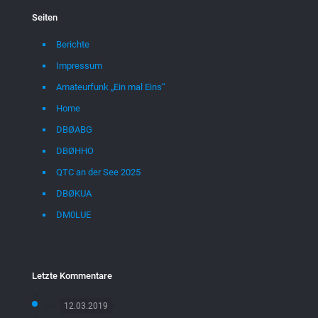
Seiten
Berichte
Impressum
Amateurfunk „Ein mal Eins“
Home
DBØABG
DBØHHO
QTC an der See 2025
DBØKUA
DM0LUE
Letzte Kommentare
12.03.2019