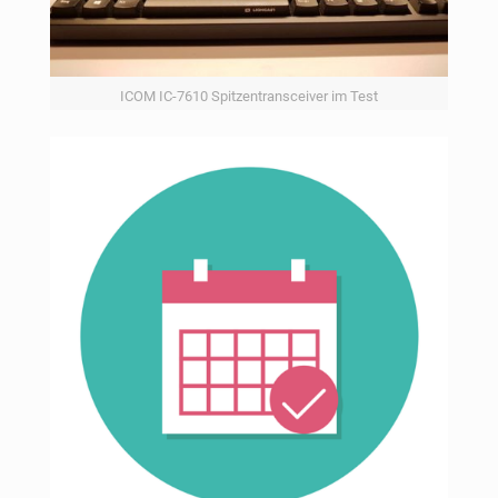
ICOM IC-7610 Spitzentransceiver im Test