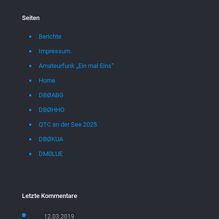
Seiten
Berichte
Impressum
Amateurfunk „Ein mal Eins“
Home
DBØABG
DBØHHO
QTC an der See 2025
DBØKUA
DM0LUE
Letzte Kommentare
12.03.2019