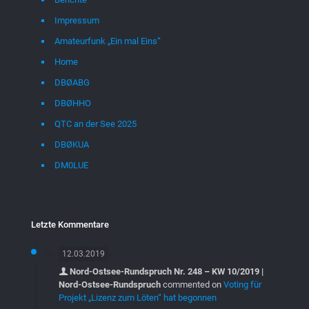
Impressum
Amateurfunk „Ein mal Eins“
Home
DBØABG
DBØHHO
QTC an der See 2025
DBØKUA
DM0LUE
Letzte Kommentare
12.03.2019
Nord-Ostsee-Rundspruch Nr. 248 – KW 10/2019 |
Nord-Ostsee-Rundspruch
commented on
Voting für
Projekt „Lizenz zum Löten“ hat begonnen