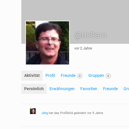
@dc9am
vor 2 Jahre
Aktivität
Profil
Freunde
Gruppen
0
0
Persönlich
Erwähnungen
Favoriten
Freunde
Gr
Jörg
hat das Profilbild geändert
vor 9 Jahre