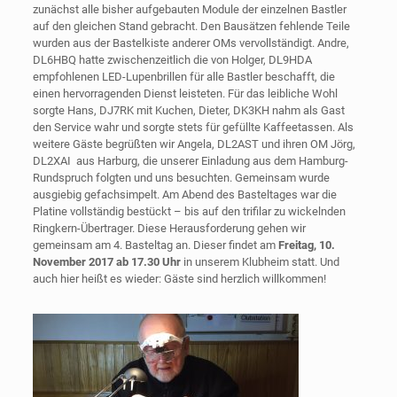
zunächst alle bisher aufgebauten Module der einzelnen Bastler
auf den gleichen Stand gebracht. Den Bausätzen fehlende Teile
wurden aus der Bastelkiste anderer OMs vervollständigt. Andre,
DL6HBQ hatte zwischenzeitlich die von Holger, DL9HDA
empfohlenen LED-Lupenbrillen für alle Bastler beschafft, die
einen hervorragenden Dienst leisteten. Für das leibliche Wohl
sorgte Hans, DJ7RK mit Kuchen, Dieter, DK3KH nahm als Gast
den Service wahr und sorgte stets für gefüllte Kaffeetassen. Als
weitere Gäste begrüßten wir Angela, DL2AST und ihren OM Jörg,
DL2XAI aus Harburg, die unserer Einladung aus dem Hamburg-
Rundspruch folgten und uns besuchten. Gemeinsam wurde
ausgiebig gefachsimpelt. Am Abend des Basteltages war die
Platine vollständig bestückt – bis auf den trifilar zu wickelnden
Ringkern-Übertrager. Diese Herausforderung gehen wir
gemeinsam am 4. Basteltag an. Dieser findet am
Freitag, 10.
November 2017 ab 17.30 Uhr
in unserem Klubheim statt. Und
auch hier heißt es wieder: Gäste sind herzlich willkommen!