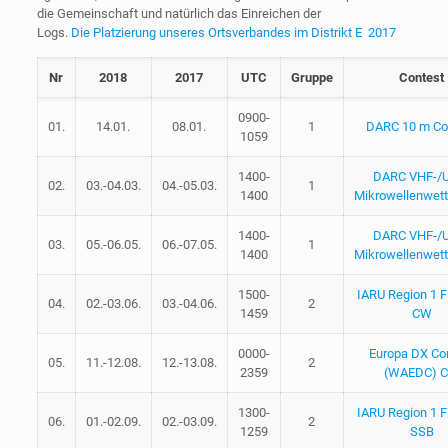
die Gemeinschaft und natürlich das Einreichen der
Logs.
Die Platzierung unseres Ortsverbandes im Distrikt E 2017
Nr
2018
2017
UTC
Gruppe
Contest
0900-
01.
14.01.
08.01.
1
DARC 10 m Co
1059
1400-
DARC VHF-/
02.
03.-04.03.
04.-05.03.
1
1400
Mikrowellenwet
1400-
DARC VHF-/
03.
05.-06.05.
06.-07.05.
1
1400
Mikrowellenwet
1500-
IARU Region 1 F
04.
02.-03.06.
03.-04.06.
2
1459
CW
0000-
Europa DX Co
05.
11.-12.08.
12.-13.08.
2
2359
(WAEDC) 
1300-
IARU Region 1 F
06.
01.-02.09.
02.-03.09.
2
1259
SSB