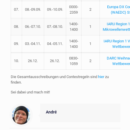
0000-
Europa DX Co
07.
08.-09.09.
09.-10.09.
2
2359
(WAEDC) S
1400-
IARU Region 
08.
06.-07.10.
07.-08.10.
1
1400
Mikrowellenwet
1400-
IARU Region 1 
09.
03.-04.11.
04.-05.11.
1
1400
Wettbewe
0830-
DARC Weihna
10.
26.12.
26.12.
2
1059
Wettbewe
Die Gesamtausschreibungen und Contestregeln sind
hier
zu
finden.
Sei dabei und mach mit!
André