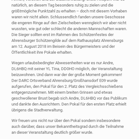
natürlich, an diesem Tag besonders ruhig zu zielen und die
größtmögliche Punktzahl zu erhalten – doch mit diesem Vorhaben
waren wir nicht allein. Schlussendlich fanden unsere Geschosse
die engeren Ringe auf den Zielscheiben wenngleich wir aber nicht
wussten, wie gut oder schlecht die anderen Mannschaften waren.
Die Sieger sollten erst im Rahmen des Schützenfestes der
Ahrensburger Schützengilde auf dem Rathausplatz Ahrensburgs
am 12. August 2018 im Beisein des Bürgermeisters und der
Öffentlichkeit ihre Pokale erhalten.
Wegen urlaubsbedingter Abwesenheiten war es nur Andre,
DL6HBQ mit seiner YL Tina, DD0HO möglich, der Veranstaltung
beizuwohnen. Und dann war der der große Moment gekommen!
Der DARC Ortsverband Ahrensburg/Großhansdorf E09 wurde
aufgerufen, den Pokal für den 2. Platz des Vergleichsschießens
entgegenzunehmen. Mit einem breiten Grinsen und etwas
geschwollener Brust begab sich Andre, DL6HBQ vor das Publikum
und dankte den Ausrichtern. Den Pokal für den ersten Platz erhielt
übrigens die Stadtverwaltung.
Wir freuen uns nicht nur über den Pokal sondern insbesondere
auch darüber, dass unser Bekanntheitsgrad durch die Teilnahme
an dieser Veranstaltung deutlich größer wurde.