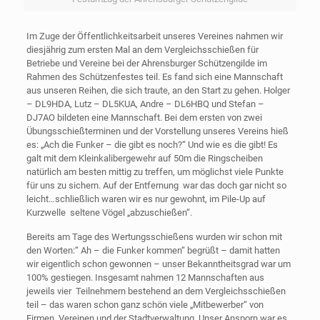
Im Zuge der Öffentlichkeitsarbeit unseres Vereines nahmen wir
diesjährig zum ersten Mal an dem Vergleichsschießen für
Betriebe und Vereine bei der Ahrensburger Schützengilde im
Rahmen des Schützenfestes teil. Es fand sich eine Mannschaft
aus unseren Reihen, die sich traute, an den Start zu gehen. Holger
– DL9HDA, Lutz – DL5KUA, Andre – DL6HBQ und Stefan –
DJ7AO bildeten eine Mannschaft. Bei dem ersten von zwei
Übungsschießterminen und der Vorstellung unseres Vereins hieß
es: „Ach die Funker – die gibt es noch?“ Und wie es die gibt! Es
galt mit dem Kleinkalibergewehr auf 50m die Ringscheiben
natürlich am besten mittig zu treffen, um möglichst viele Punkte
für uns zu sichern. Auf der Entfernung war das doch gar nicht so
leicht…schließlich waren wir es nur gewohnt, im Pile-Up auf
Kurzwelle seltene Vögel „abzuschießen“.
Bereits am Tage des Wertungsschießens wurden wir schon mit
den Worten:“ Ah – die Funker kommen“ begrüßt – damit hatten
wir eigentlich schon gewonnen – unser Bekanntheitsgrad war um
100% gestiegen. Insgesamt nahmen 12 Mannschaften aus
jeweils vier Teilnehmern bestehend an dem Vergleichsschießen
teil – das waren schon ganz schön viele „Mitbewerber“ von
Firmen, Vereinen und der Stadtverwaltung. Unser Ansporn war es