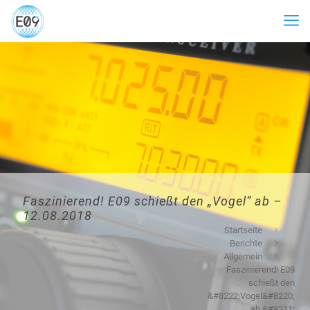
Faszinierend! E09 schießt den „Vogel“ ab –
12.08.2018
Startseite
Berichte
Allgemein
Faszinierend! E09
schießt den
&#8222;Vogel&#8220;
ab &#8211;