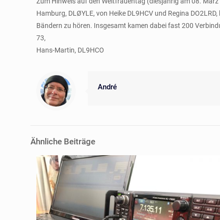
Zum Hinweis auf den Weltfrauentag (diesjährig am 08. März 
Hamburg, DLØYLE, von Heike DL9HCV und Regina DO2LRD, bei
Bändern zu hören. Insgesamt kamen dabei fast 200 Verbindu
73,
Hans-Martin, DL9HCO
André
Ähnliche Beiträge