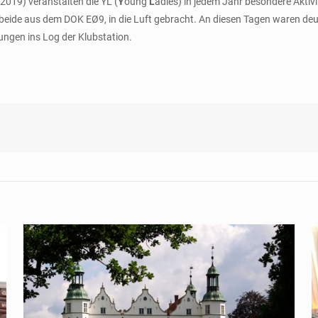
2019) veranstalten die YL (
Y
oung
L
adies) in jedem Jahr besondere Aktivi
de aus dem DOK EØ9, in die Luft gebracht. An diesen Tagen waren deut
ngen ins Log der Klubstation.