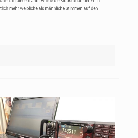
täten. In diesem Jahr wurde die Klubstation der YL in
lich mehr weibliche als männliche Stimmen auf den