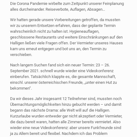
Die Corona Pandemie wirbelte zum Zeitpunkt unserer Feinplanung
alles durcheinander. Reiseverbote, Auflagen, Absagen…
Wir hatten gerade unsere Vorbereitungen getroffen, da mussten
wir zu unserem Entsetzen erfahren, dass der geplante Termin
wahrscheinlich nicht zu halten ist. Hygieneauflagen,
geschlossene Restaurants und weitere Einschränkungen auf den
Halligen ließen viele Fragen offen. Der Vermieter unseres Hauses
kam uns erneut entgegen und bot uns an, den Termin zu
verschieben.
Nach langem Suchen fand sich ein neuer Termin: 23 – 26.
September 2021. schnell wurde wieder eine Videokonferenz
einberufen. Tatsächlich klappte es, die gesamte Mannschaft,
einschl. unserer österreichischen Freunde, „unter einen Hut zu
bekommen“.
Da wir dieses Jahr insgesamt 12 Teilnehmer sind, mussten noch
Übernachtungsmöglichkeiten hinzu gebucht werden – und damit
begann das nächste Drama: alle Welt will auf die Halligen.
Kurzurlaube wurden entweder gar nicht akzeptiert oder Vermieter,
die dazu bereit waren, hatten alle Zimmer bereits vermietet. Also
wieder eine neue Videokonferenz: aber unsere Funkfreunde sind
ja zu Allem bereit und flexibel. Nachdem ich das Problem