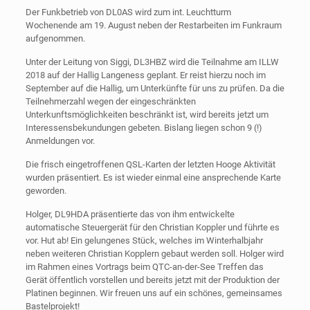
Der Funkbetrieb von DL0AS wird zum int. Leuchtturm
Wochenende am 19. August neben der Restarbeiten im Funkraum
aufgenommen.
Unter der Leitung von Siggi, DL3HBZ wird die Teilnahme am ILLW
2018 auf der Hallig Langeness geplant. Er reist hierzu noch im
September auf die Hallig, um Unterkünfte für uns zu prüfen. Da die
Teilnehmerzahl wegen der eingeschränkten
Unterkunftsmöglichkeiten beschränkt ist, wird bereits jetzt um
Interessensbekundungen gebeten. Bislang liegen schon 9 (!)
Anmeldungen vor.
Die frisch eingetroffenen QSL-Karten der letzten Hooge Aktivität
wurden präsentiert. Es ist wieder einmal eine ansprechende Karte
geworden.
Holger, DL9HDA präsentierte das von ihm entwickelte
automatische Steuergerät für den Christian Koppler und führte es
vor. Hut ab! Ein gelungenes Stück, welches im Winterhalbjahr
neben weiteren Christian Kopplern gebaut werden soll. Holger wird
im Rahmen eines Vortrags beim QTC-an-der-See Treffen das
Gerät öffentlich vorstellen und bereits jetzt mit der Produktion der
Platinen beginnen. Wir freuen uns auf ein schönes, gemeinsames
Bastelprojekt!