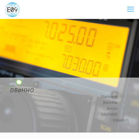
DBøHHO
Startseite
Berichte
Relais
DBØHHO
DBøHHO