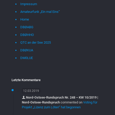
Impressum
Amateurfunk „Ein mal Eins“
Home
DBØABG
DBØHHO
QTC an der See 2025
DBØKUA
DM0LUE
Letzte Kommentare
12.03.2019
Nord-Ostsee-Rundspruch Nr. 248 – KW 10/2019 |
Nord-Ostsee-Rundspruch
commented on
Voting für
Projekt „Lizenz zum Löten“ hat begonnen