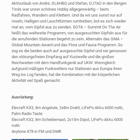
Aktivurlaub von Andre, DL6HBQ und Stefan, DJ7AO in den Bergen
Tirols war unser schönes Hobby allgegenwärtig – beim
Radfahren, Wandern und Klettern. Und da wir uns sonst nur auf
Inseln, Halligen und Leuchttürmen rumtreiben, bot es sich wieder
mal an, vom Gipfel aus zu senden. SOTA – Summit On The Air
heißt das weltweite Programm, von ausgesuchten Gipfeln aus für
die anrufenden Stationen begehrt zu sein. Alternativ das GMA –
Global Mountain Award und das Flora und Fauna Programm. So
zog es die beiden auch auf ausgesuchte Gipfel und sie genossen
den störungsfreien Empfang auf Kurzwelle und die großen
Reichweiten mit dem Handfunkgerät auf UKW. Wenngleich
aufgrund mäßigen Funkwetters nur Stationen aus Europa ihren
Weg ins Log fanden, hat die Kombination mit der körperlichen
Aktivität viel Spaß gemacht.
Ausrüstung:
Elecraft KX3, 8m Angelute, 2x8m Draht, LiFePo Akku 6000 mAh,
Palm Radio Taste
Elecraft KX2, 8m Schiebemast, 2x15m Dipol, LiFePo Akku 6000
mAh
Anytone 878 in FM und DMR