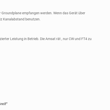
er Groundplane empfangen werden. Wenn das Gerät über
 kHz Kanalabstand benutzen.
ierter Leistung in Betrieb. Die Amsat rät , nur CW und FT4 zu
reif“