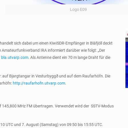
Logo E09
 handelt sich dabei um einen KiwiSDR-Empfänger in Bláfjöll deckt
e Amateurfunkverband IRA informiert darüber wie folgt: „Der
r
bla.utvarp.com
. Als Antenne dient ein 70 m lange Draht für die
v: auf Bjargtangar in Vesturbyggð und auf dem Raufarhöfn. Die
arhöfn:
http://raufarhofn.utvarp.com
.
 auf 145,800 MHz FM übertragen. Verwendet wird der SSTV-Modus
 19:10 UTC und 7. August (Samstag) von 09:50 bis 15:55 UTC.