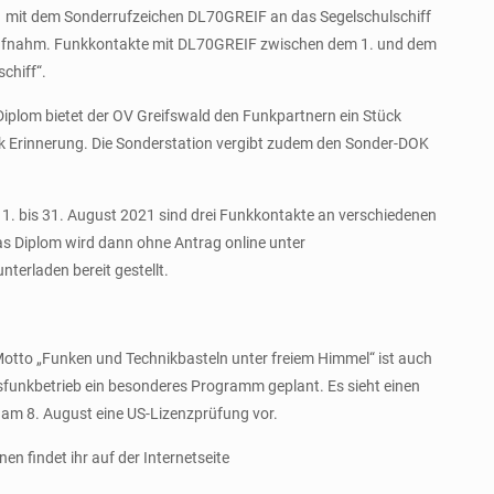
1 mit dem Sonderrufzeichen DL70GREIF an das Segelschulschiff
st aufnahm. Funkkontakte mit DL70GREIF zwischen dem 1. und dem
chiff“.
Diplom bietet der OV Greifswald den Funkpartnern ein Stück
ück Erinnerung. Die Sonderstation vergibt zudem den Sonder-DOK
 1. bis 31. August 2021 sind drei Funkkontakte an verschiedenen
as Diplom wird dann ohne Antrag online unter
rladen bereit gestellt.
 Motto „Funken und Technikbasteln unter freiem Himmel“ ist auch
sfunkbetrieb ein besonderes Programm geplant. Es sieht einen
m 8. August eine US-Lizenzprüfung vor.
n findet ihr auf der Internetseite