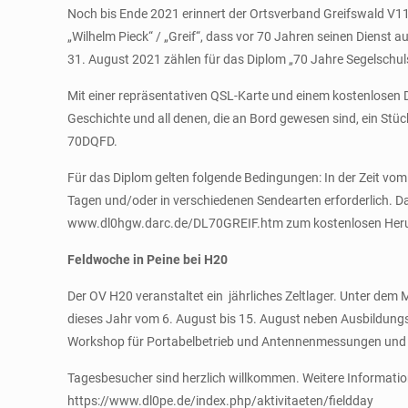
Noch bis Ende 2021 erinnert der Ortsverband Greifswald V1
„Wilhelm Pieck“ / „Greif“, dass vor 70 Jahren seinen Dien
31. August 2021 zählen für das Diplom „70 Jahre Segelschuls
Mit einer repräsentativen QSL-Karte und einem kostenlosen 
Geschichte und all denen, die an Bord gewesen sind, ein St
70DQFD.
Für das Diplom gelten folgende Bedingungen: In der Zeit vom
Tagen und/oder in verschiedenen Sendearten erforderlich. D
www.dl0hgw.darc.de/DL70GREIF.htm zum kostenlosen Herunte
Feldwoche in Peine bei H20
Der OV H20 veranstaltet ein jährliches Zeltlager. Unter dem
dieses Jahr vom 6. August bis 15. August neben Ausbildung
Workshop für Portabelbetrieb und Antennenmessungen und a
Tagesbesucher sind herzlich willkommen. Weitere Informatione
https://www.dl0pe.de/index.php/aktivitaeten/fieldday