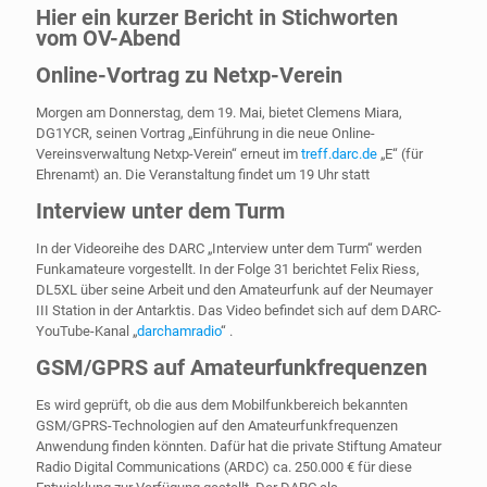
Hier ein kurzer Bericht in Stichworten
vom OV-Abend
Online-Vortrag zu Netxp-Verein
Morgen am Donnerstag, dem 19. Mai, bietet Clemens Miara,
DG1YCR, seinen Vortrag „Einführung in die neue Online-
Vereinsverwaltung Netxp-Verein“ erneut im
treff.darc.de
„E“ (für
Ehrenamt) an. Die Veranstaltung findet um 19 Uhr statt
Interview unter dem Turm
In der Videoreihe des DARC „Interview unter dem Turm“ werden
Funkamateure vorgestellt. In der Folge 31 berichtet Felix Riess,
DL5XL über seine Arbeit und den Amateurfunk auf der Neumayer
III Station in der Antarktis. Das Video befindet sich auf dem DARC-
YouTube-Kanal „
darchamradio
“ .
GSM/GPRS auf Amateurfunkfrequenzen
Es wird geprüft, ob die aus dem Mobilfunkbereich bekannten
GSM/GPRS-Technologien auf den Amateurfunkfrequenzen
Anwendung finden könnten. Dafür hat die private Stiftung Amateur
Radio Digital Communications (ARDC) ca. 250.000 € für diese