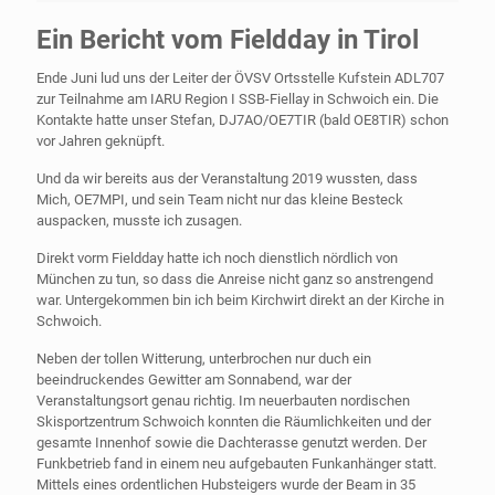
Ein Bericht vom Fieldday in Tirol
Ende Juni lud uns der Leiter der ÖVSV Ortsstelle Kufstein ADL707
zur Teilnahme am IARU Region I SSB-Fiellay in Schwoich ein. Die
Kontakte hatte unser Stefan, DJ7AO/OE7TIR (bald OE8TIR) schon
vor Jahren geknüpft.
Und da wir bereits aus der Veranstaltung 2019 wussten, dass
Mich, OE7MPI, und sein Team nicht nur das kleine Besteck
auspacken, musste ich zusagen.
Direkt vorm Fieldday hatte ich noch dienstlich nördlich von
München zu tun, so dass die Anreise nicht ganz so anstrengend
war. Untergekommen bin ich beim Kirchwirt direkt an der Kirche in
Schwoich.
Neben der tollen Witterung, unterbrochen nur duch ein
beeindruckendes Gewitter am Sonnabend, war der
Veranstaltungsort genau richtig. Im neuerbauten nordischen
Skisportzentrum Schwoich konnten die Räumlichkeiten und der
gesamte Innenhof sowie die Dachterasse genutzt werden. Der
Funkbetrieb fand in einem neu aufgebauten Funkanhänger statt.
Mittels eines ordentlichen Hubsteigers wurde der Beam in 35