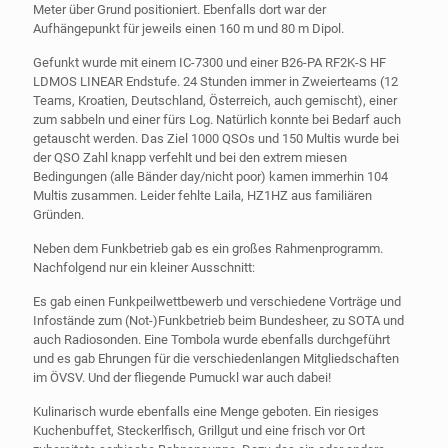
Meter über Grund positioniert. Ebenfalls dort war der
Aufhängepunkt für jeweils einen 160 m und 80 m Dipol.
Gefunkt wurde mit einem IC-7300 und einer B26-PA RF2K-S HF
LDMOS LINEAR Endstufe. 24 Stunden immer in Zweierteams (12
Teams, Kroatien, Deutschland, Österreich, auch gemischt), einer
zum sabbeln und einer fürs Log. Natürlich konnte bei Bedarf auch
getauscht werden. Das Ziel 1000 QSOs und 150 Multis wurde bei
der QSO Zahl knapp verfehlt und bei den extrem miesen
Bedingungen (alle Bänder day/nicht poor) kamen immerhin 104
Multis zusammen. Leider fehlte Laila, HZ1HZ aus familiären
Gründen.
Neben dem Funkbetrieb gab es ein großes Rahmenprogramm.
Nachfolgend nur ein kleiner Ausschnitt:
Es gab einen Funkpeilwettbewerb und verschiedene Vorträge und
Infostände zum (Not-)Funkbetrieb beim Bundesheer, zu SOTA und
auch Radiosonden. Eine Tombola wurde ebenfalls durchgeführt
und es gab Ehrungen für die verschiedenlangen Mitgliedschaften
im ÖVSV. Und der fliegende Pumuckl war auch dabei!
Kulinarisch wurde ebenfalls eine Menge geboten. Ein riesiges
Kuchenbuffet, Steckerlfisch, Grillgut und eine frisch vor Ort