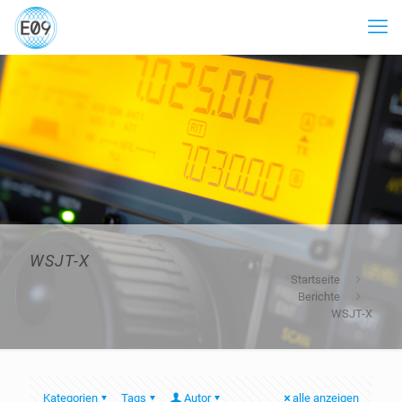
WSJT-X
Startseite
Berichte
WSJT-X
Kategorien
Tags
Autor
alle anzeigen