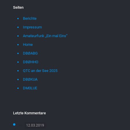
Seiten
Berichte
Impressum
Amateurfunk „Ein mal Eins“
Home
DBØABG
DBØHHO
QTC an der See 2025
DBØKUA
DM0LUE
Letzte Kommentare
12.03.2019