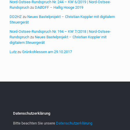
Nord-Ostsee-Rundspruch Nr. 244 – KW 6/2019 | Nord-Ostsee-
Rundspruch
zu
DAØDFF – Hallig Hooge 2019
DD2HZ
zu
Neues Bastelprojekt – Christian Koppler mit digitalem
Steuergerät
Nord-Ostsee-Rundspruch Nr. 194 – KW 7/2018 | Nord-Ostsee-
Rundspruch
zu
Neues Bastelprojekt – Christian Koppler mit
digitalem Steuergerät
Lutz
zu
Grünkohlessen am 29.10.2017
Datenschutzerklärung
Bitte beachten Sie unsere
Datenschutzerklärung