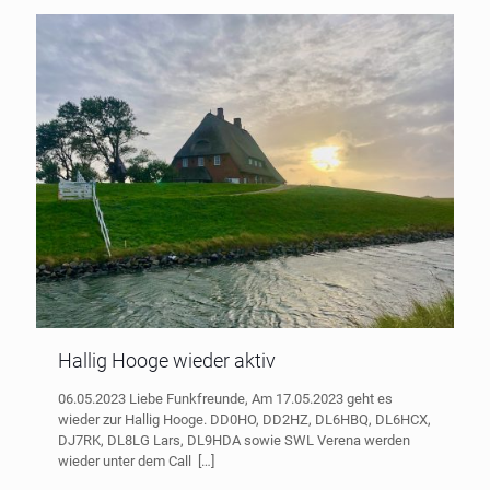
Hallig Hooge wieder aktiv
06.05.2023 Liebe Funkfreunde, Am 17.05.2023 geht es
wieder zur Hallig Hooge. DD0HO, DD2HZ, DL6HBQ, DL6HCX,
DJ7RK, DL8LG Lars, DL9HDA sowie SWL Verena werden
wieder unter dem Call
[…]