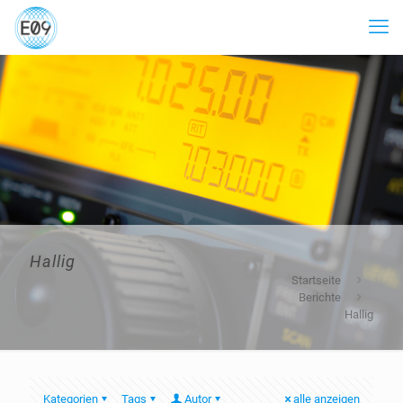
Hallig
Startseite
Berichte
Hallig
Kategorien
Tags
Autor
alle anzeigen