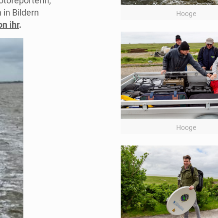
toreporterin,
 in Bildern
Hooge
n ihr
.
Hooge