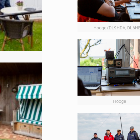
Hooge (DL9HDA, DL6H
Hooge