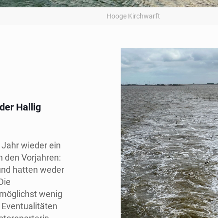
Hooge Kirchwarft
der Hallig
 Jahr wieder ein
in den Vorjahren:
 und hatten weder
Die
 möglichst wenig
 Eventualitäten