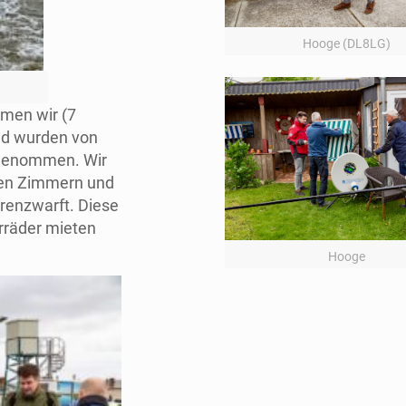
Hooge (DL8LG)
amen wir (7
nd wurden von
genommen. Wir
ten Zimmern und
renzwarft. Diese
hrräder mieten
Hooge