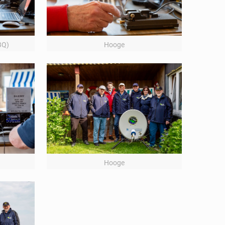
BQ)
Hooge
Hooge