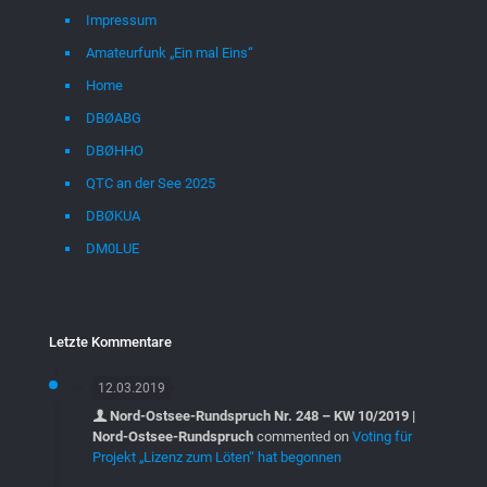
Impressum
Amateurfunk „Ein mal Eins“
Home
DBØABG
DBØHHO
QTC an der See 2025
DBØKUA
DM0LUE
Letzte Kommentare
12.03.2019
Nord-Ostsee-Rundspruch Nr. 248 – KW 10/2019 |
Nord-Ostsee-Rundspruch
commented on
Voting für
Projekt „Lizenz zum Löten“ hat begonnen