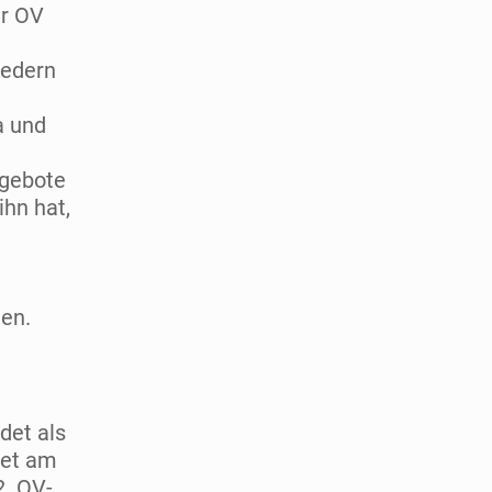
er OV
iedern
a und
ngebote
ihn hat,
en.
det als
det am
2. OV-