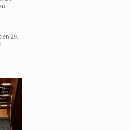
zu
den 29.
é