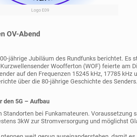
Logo E09
len OV-Abend
00-jährige Jubiläum des Rundfunks berichtet. Es 
e Kurzwellensender Woofferton (WOF) feierte am D
 Sender auf den Frequenzen 15245 kHz, 17785 kHz 
richte über die 80-jährige Geschichte des Senders
ür den 5G – Aufbau
en Standorten bei Funkamateuren. Voraussetzung s
destens 3kW zur Stromversorgung und möglichst Gl
 Antennen weit genug auseinanderstehen, damit es