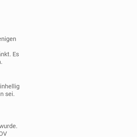
enigen
nkt. Es
.
inhellig
n sei.
 wurde.
 OV