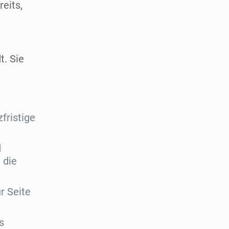
reits,
. Sie
fristige
d
 die
r Seite
s