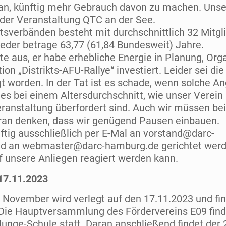
 an, künftig mehr Gebrauch davon zu machen. Uns
g der Veranstaltung QTC an der See.
Ortsverbänden besteht mit durchschnittlich 32 Mitgl
ieder betrage 63,77 (61,84 Bundesweit) Jahre.
te aus, er habe erhebliche Energie in Planung, Org
 „Distrikts-AFU-Rallye“ investiert. Leider sei die
 worden. In der Tat ist es schade, wenn solche A
s bei einem Altersdurchschnitt, wie unser Verein 
Veranstaltung überfordert sind. Auch wir müssen bei
ran denken, dass wir genügend Pausen einbauen.
ftig ausschließlich per E-Mal an vorstand@darc-
nd an webmaster@darc-hamburg.de gerichtet werd
uf unsere Anliegen reagiert werden kann.
17.11.2023
 November wird verlegt auf den 17.11.2023 und fin
 Die Hauptversammlung des Fördervereins E09 fin
Junge-Schule statt. Daran anschließend findet der 