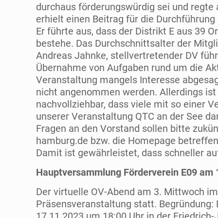
durchaus förderungswürdig sei und regte
erhielt einen Beitrag für die Durchführun
Er führte aus, dass der Distrikt E aus 39 
bestehe. Das Durchschnittsalter der Mitgl
Andreas Jahnke, stellvertretender DV führ
Übernahme von Aufgaben rund um die Aktion
Veranstaltung mangels Interesse abgesagt
nicht angenommen werden. Allerdings ist e
nachvollziehbar, dass viele mit so einer 
unserer Veranstaltung QTC an der See da
Fragen an den Vorstand sollen bitte zukün
hamburg.de bzw. die Homepage betreffe
Damit ist gewährleistet, dass schneller a
Hauptversammlung Förderverein E09 am 
Der virtuelle OV-Abend am 3. Mittwoch im
Präsensveranstaltung statt. Begründung:
17.11.2023 um 18:00 Uhr in der Friedrich-