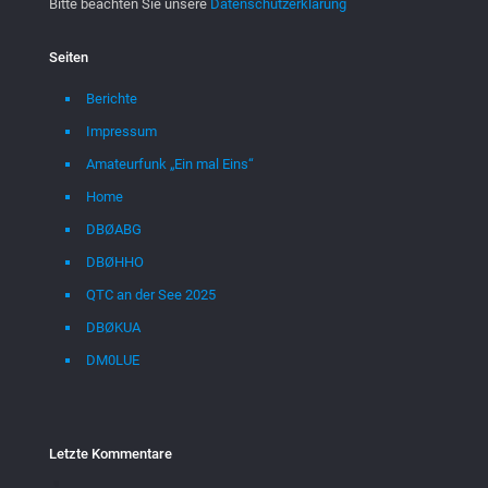
Bitte beachten Sie unsere
Datenschutzerklärung
Seiten
Berichte
Impressum
Amateurfunk „Ein mal Eins“
Home
DBØABG
DBØHHO
QTC an der See 2025
DBØKUA
DM0LUE
Letzte Kommentare