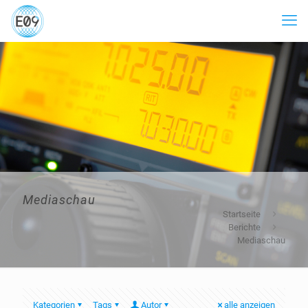
Mediaschau
Startseite
Berichte
Mediaschau
Kategorien
Tags
Autor
alle anzeigen