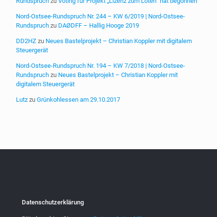
Rundspruch
zu
Voting für Projekt „Lizenz zum Löten“ hat begonnen
Nord-Ostsee-Rundspruch Nr. 244 – KW 6/2019 | Nord-Ostsee-
Rundspruch
zu
DAØDFF – Hallig Hooge 2019
DD2HZ
zu
Neues Bastelprojekt – Christian Koppler mit digitalem
Steuergerät
Nord-Ostsee-Rundspruch Nr. 194 – KW 7/2018 | Nord-Ostsee-
Rundspruch
zu
Neues Bastelprojekt – Christian Koppler mit
digitalem Steuergerät
Lutz
zu
Grünkohlessen am 29.10.2017
Datenschutzerklärung