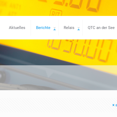
Aktuelles
Berichte
Relais
QTC an der See
a