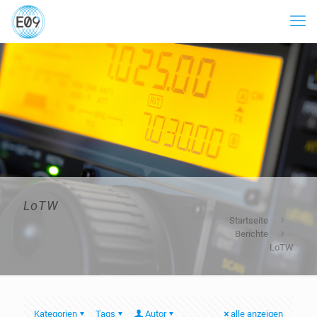
LoTW
Startseite
Berichte
LoTW
Kategorien
Tags
Autor
alle anzeigen