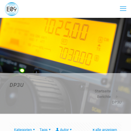
DP3U
Startseite
Berichte
DP3U
Kategorien
Tags
Autor
alle anzeigen