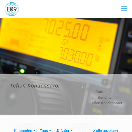
Teflon Kondensator
Startseite
Berichte
Teflon Kondensator
Kategorien
Tags
Autor
alle anzeigen