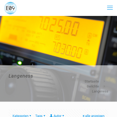
Langeness
Startseite
Berichte
Langeness
Kategorien
Tags
Autor
alle anzeigen