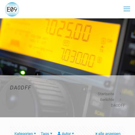
DA0DFF
Startseite
Berichte
DA0DFF
Kategorien
Tags
Autor
alle anzeigen