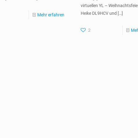
virtuellen YL – Weihnachtsfeie
Heike DL9HCV und
[…]
Mehr erfahren
2
Meh