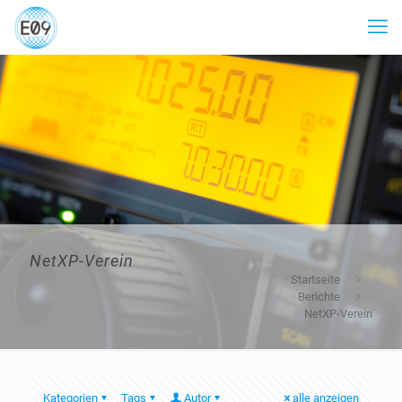
NetXP-Verein
Startseite
Berichte
NetXP-Verein
Kategorien
Tags
Autor
alle anzeigen