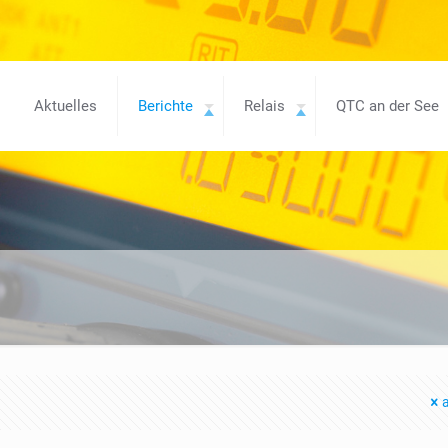
Aktuelles
Berichte
Relais
QTC an der See
a