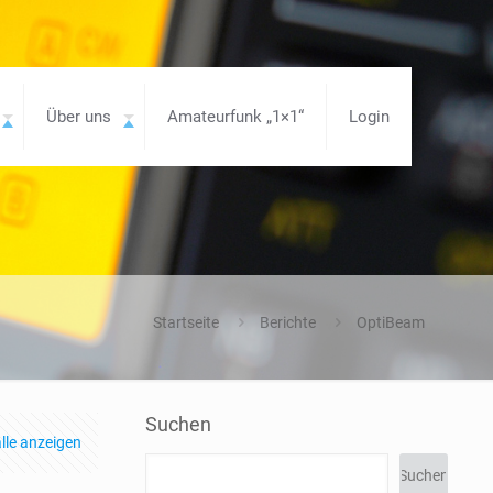
Über uns
Amateurfunk „1×1“
Login
Startseite
Berichte
OptiBeam
Suchen
lle anzeigen
Suchen