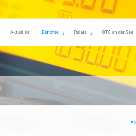
Aktuelles
Berichte
Relais
QTC an der See
a