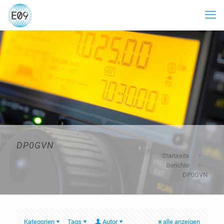
DP0GVN
Startseite
Berichte
DP0GVN
Kategorien
Tags
Autor
alle anzeigen