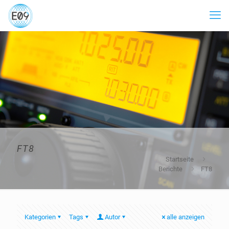
FT8
Startseite
Berichte
FT8
Kategorien
Tags
Autor
alle anzeigen