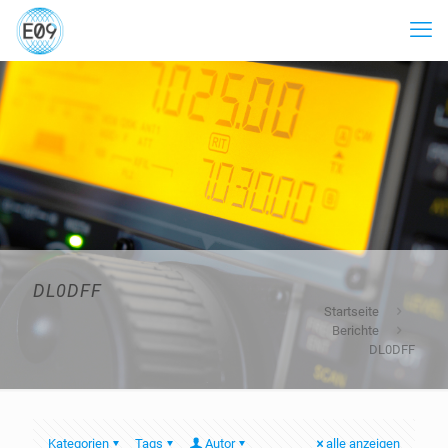
DL0DFF
Startseite
Berichte
DL0DFF
Kategorien
Tags
Autor
alle anzeigen